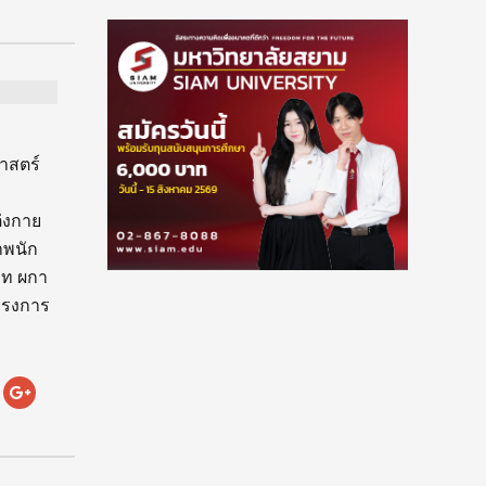
าสตร์
่งกาย
าพนัก
ิท ผกา
ครงการ