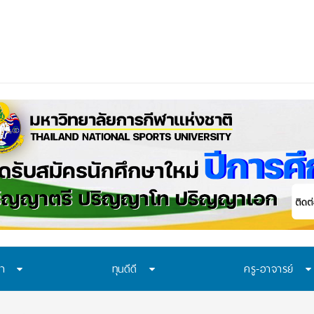
 รอบ 3 A
_
ษา
ทุนดีดี
ครู-อาจารย์