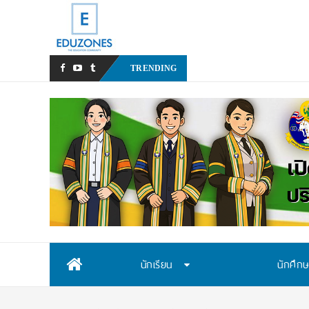
กสพท ประกาศเกณฑ์ TCAS70
TRENDING
Skip
นักเรียน
นักศึก
to
content