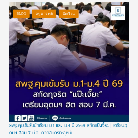
BLOG
ครู-อาจารย์
นักเรียน
สพฐ.คุมเข้มรับนักเรียน ม.1 และ ม.4 ปี 2569 สกัดแป๊ะเจี๊ยะ | เตรียมอุ
ดมฯ สอบ 7 มี.ค. คาดสมัครทะลุหมื่น