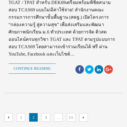
TGAT / TPAT สำหรับ DEK69เตรียมพร้อมพิชิตสนาม
สอบ TCAS69 แบบไม่มีค่าใช้จ่าย! สำนักงานคณะ
กรรมการการศึกษาขั้นพื้นฐาน (สพฐ.) เปิดโครงการ
“กล่องความรู้ สู่ความสุข” เพื่อส่งเสริมและพัฒนา
ศักยภาพนักเรียน ม.6 ทั่วประเทศ ด้วยการจัด ติวสด
ออนไลน์ครบทุกวิชา TGAT และ TPAT ตามรูปแบบการ
สอบ TCAS69 โดยสามารถเข้าร่วมเรียนได้ ฟรี ผ่าน
YouTube, Facebook และเว็บไซต์…
CONTINUE READING
Posts
Previous
Page
Page
Page
Page
Next
1
2
3
…
11
page
page