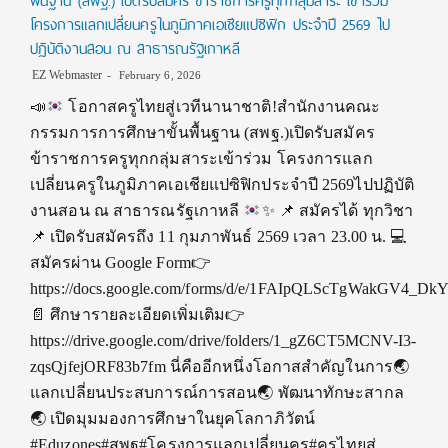
พื้นฐาน (สพฐ.) เปิดรับสมัคร ข้าราชการครูทุกกลุ่มสาระ เข้าร่วม
โครงการแลกเปลี่ยนครูในภูมิภาคเอเชียแปซิฟิก ประจำปี 2569 ไป
ปฏิบัติงานสอน ณ สาธารณรัฐเกาหลี
EZ Webmaster
February 6, 2026
📣
โอกาสครูไทยสู่เวทีนานาชาติ!สำนักงานคณะ
กรรมการการศึกษาขั้นพื้นฐาน (สพฐ.)เปิดรับสมัคร
ข้าราชการครูทุกกลุ่มสาระเข้าร่วม โครงการแลก
เปลี่ยนครูในภูมิภาคเอเชียแปซิฟิกประจำปี 2569ไปปฏิบัติ
งานสอน ณ สาธารณรัฐเกาหลี
✨
📌
สมัครได้ ทุกวิชา
📌
เปิดรับสมัครถึง 11 กุมภาพันธ์ 2569 เวลา 23.00 น.
💻
สมัครผ่าน Google Form
👉
https://docs.google.com/forms/d/e/1FAIpQLScTgWakGV4_
📄
ศึกษารายละเอียดเพิ่มเติม
👉
https://drive.google.com/drive/folders/1_gZ6CT5MCNV-I3-
zqsQjfejORF83b7fm นี่คืออีกหนึ่งโอกาสสำคัญในการ
🌏
แลกเปลี่ยนประสบการณ์การสอน
🌏
พัฒนาทักษะสากล
🌏
เปิดมุมมองการศึกษาในยุคโลกาภิวัตน์
#Eduzones#สพฐ#โครงการแลกเปลี่ยนครู#ครูไทยสู่