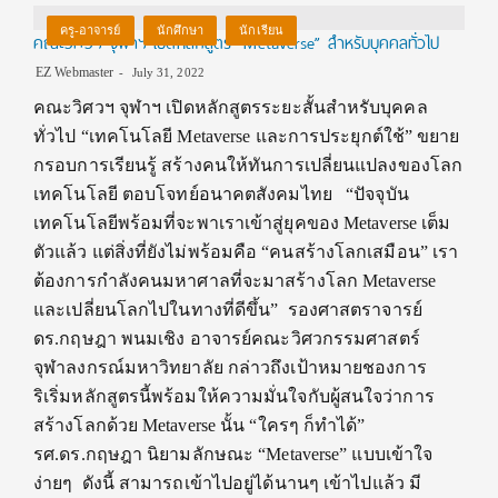
ครู-อาจารย์
นักศึกษา
นักเรียน
คณะวิศวฯ จุฬาฯ เปิดหลักสูตร “Metaverse” สำหรับบุคคลทั่วไป
EZ Webmaster
July 31, 2022
คณะวิศวฯ จุฬาฯ เปิดหลักสูตรระยะสั้นสำหรับบุคคล
ทั่วไป “เทคโนโลยี Metaverse และการประยุกต์ใช้” ขยาย
กรอบการเรียนรู้ สร้างคนให้ทันการเปลี่ยนแปลงของโลก
เทคโนโลยี ตอบโจทย์อนาคตสังคมไทย “ปัจจุบัน
เทคโนโลยีพร้อมที่จะพาเราเข้าสู่ยุคของ Metaverse เต็ม
ตัวแล้ว แต่สิ่งที่ยังไม่พร้อมคือ “คนสร้างโลกเสมือน” เรา
ต้องการกำลังคนมหาศาลที่จะมาสร้างโลก Metaverse
และเปลี่ยนโลกไปในทางที่ดีขึ้น” รองศาสตราจารย์
ดร.กฤษฎา พนมเชิง อาจารย์คณะวิศวกรรมศาสตร์
จุฬาลงกรณ์มหาวิทยาลัย กล่าวถึงเป้าหมายชองการ
ริเริ่มหลักสูตรนี้พร้อมให้ความมั่นใจกับผู้สนใจว่าการ
สร้างโลกด้วย Metaverse นั้น “ใครๆ ก็ทำได้”
รศ.ดร.กฤษฎา นิยามลักษณะ “Metaverse” แบบเข้าใจ
ง่ายๆ ดังนี้ สามารถเข้าไปอยู่ได้นานๆ เข้าไปแล้ว มี