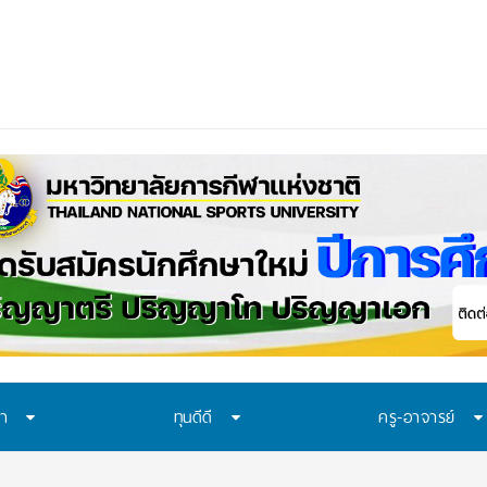
ษา
ทุนดีดี
ครู-อาจารย์