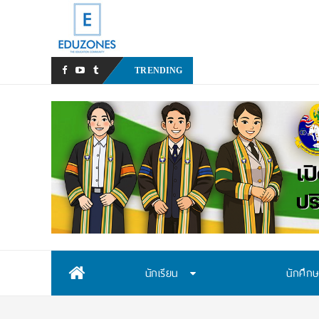
สสวท. เปิดรับสมัครสอบคัด
TRENDING
Skip
นักเรียน
นักศึก
to
content