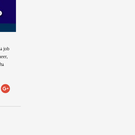
น job
eer,
็น