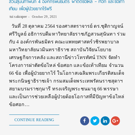
สวนสุนันทาผนึก 4 องค์กรพันธมิตร ผ่าตัดข้อไหล่ – ศอก และข้อเท้า
เทียม เพื่อผู้ป่วยยากไร้ฟรี
tui sakrapee
October 29, 2021
วันที่ 28 ตุลาคม 2564 รองศาสตราจารย์ ดร.ชุติกาญจน์
ศรีวิบูลย์ อธิการบดีมหาวิทยาลัยราชภัฏสวนสุนันทา ร่วม
กับ 4 องค์กรพันธมิตร คณะแพทยศาสตร์วชิรพยาบาล
มหาวิทยาลัยนวมินทราธิราช สถาบันวิจัยนโยบาย
เศรษฐกิจการคลัง เเละสถานีข่าวโทรทัศน์ TNN จัดทำ
โครงการผ่าตัดข้อไหล่ ข้อศอก และข้อเท้าเทียม จำนวน
66 ข้อ เพื่อผู้ป่วยยากไร้ ในโอกาสเฉลิมพระเกียรติสมเด็จ
พระกนิษฐาธิราชเจ้า กรมสมเด็จพระเทพรัตนราชสุดาฯ
สยามบรมราชกุมารี ทรงเจริญพระชนมายุ 66 พรรษา
และเป็นการช่วยเหลือผู้ป่วยด้อยโอกาสที่มีปัญหาข้อไหล่
ข้อศอก…
CONTINUE READING