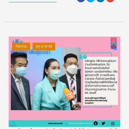
กิจกรรม
ครู-อาจารย์