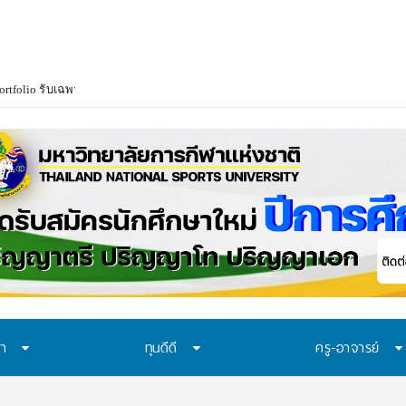
ษา
ทุนดีดี
ครู-อาจารย์