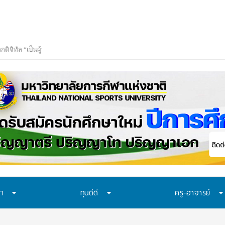
ษา
ทุนดีดี
ครู-อาจารย์