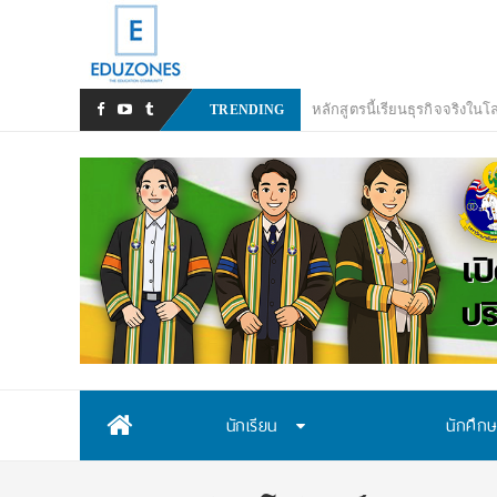
มหาวิทยาลัยราชภ
_
TRENDING
Skip
นักเรียน
นักศึก
to
content