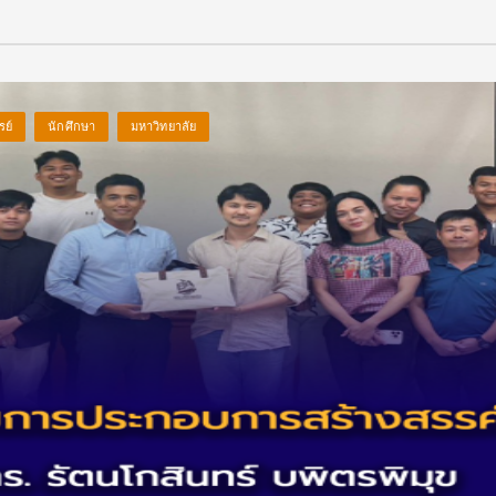
รย์
นักศึกษา
มหาวิทยาลัย