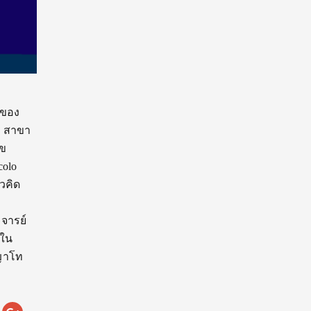
าของ
) สาขา
ุข
colo
วคิด
จารย์
ษใน
ญาโท