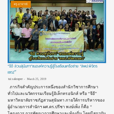
ครู-อาจารย์
“จีอี สวนสุนันทา”ขนองค์ความรู้สู่โรงเรียนเครือข่าย “สพป.พิจิตร
เขต2″
tui sakrapee
March 25, 2019
ภารกิจสำคัญประการหนึ่งของสํานักวิชาการศึกษา
ทั่วไปและนวัตกรรมเรียนรู้อิเล็กทรอนิกส์ หรือ “จีอี”
มหาวิทยาลัยราชภัฏสวนสุนันทา ภายใต้การบริหารของ
ผู้อำนวยการสำนักฯ ผศ.ดร.ปรีชา พงษ์เพ็ง ก็คือ “
โครงการ การพัฒนาการศึกษาและท้องถิ่น โดยมีสถาบัน