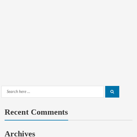
Search
Search
for:
Recent Comments
Archives