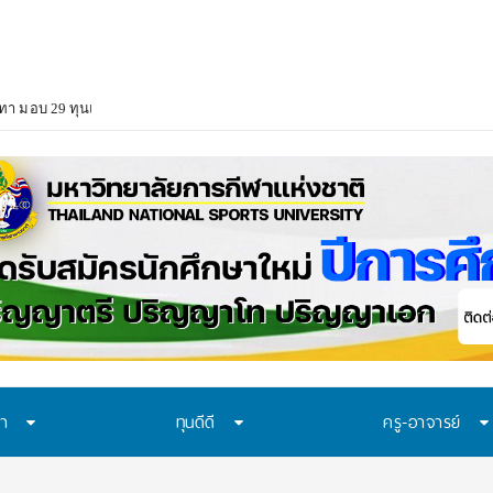
า มอบ 29 ทุนแบบต่อเนื่องตลอดหลักสูตร สนับสนุนเยาวชนเรียนจนจบ สร้างโอกา
ษา
ทุนดีดี
ครู-อาจารย์