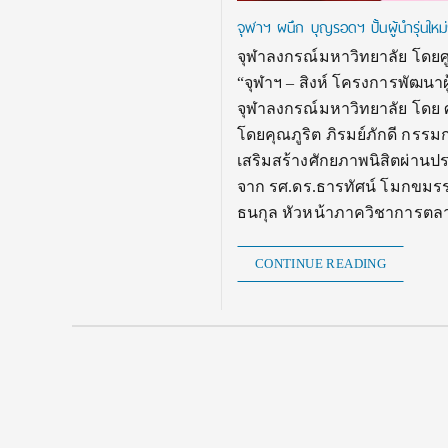
จุฬาฯ ผนึก บุญรอดฯ ปั้นผู้นำรุ่นให
จุฬาลงกรณ์มหาวิทยาลัย โดยศ
“จุฬาฯ – สิงห์ โครงการพัฒนา
จุฬาลงกรณ์มหาวิทยาลัย โดย ศ.ด
โดยคุณภูริต ภิรมย์ภักดี กรรมก
เสริมสร้างศักยภาพนิสิตผ่านป
จาก รศ.ดร.ธารทัศน์ โมกขมร
ธนกุล หัวหน้าภาควิชาการต
CONTINUE READING