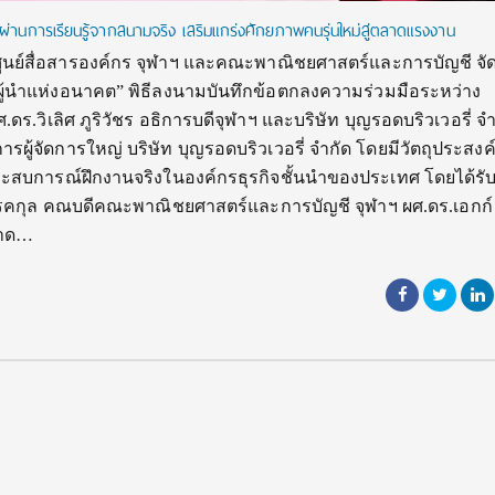
ม่ผ่านการเรียนรู้จากสนามจริง เสริมแกร่งศักยภาพคนรุ่นใหม่สู่ตลาดแรงงาน
ูนย์สื่อสารองค์กร จุฬาฯ และคณะพาณิชยศาสตร์และการบัญชี จั
ผู้นำแห่งอนาคต” พิธีลงนามบันทึกข้อตกลงความร่วมมือระหว่าง
ร.วิเลิศ ภูริวัชร อธิการบดีจุฬาฯ และบริษัท บุญรอดบริวเวอรี่ จำ
ารผู้จัดการใหญ่ บริษัท บุญรอดบริวเวอรี่ จำกัด โดยมีวัตถุประสงค์เ
ระสบการณ์ฝึกงานจริงในองค์กรธุรกิจชั้นนำของประเทศ โดยได้รับเ
รคกุล คณบดีคณะพาณิชยศาสตร์และการบัญชี จุฬาฯ ผศ.ดร.เอกก
ลาด…