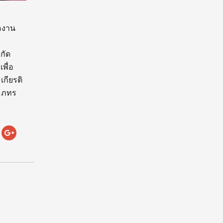
ดงาน
กัด
พื่อ
กียรติ
์ ภทร