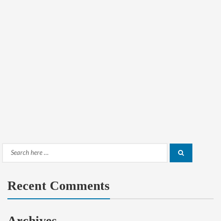
Search
Search
for:
Recent Comments
Archives