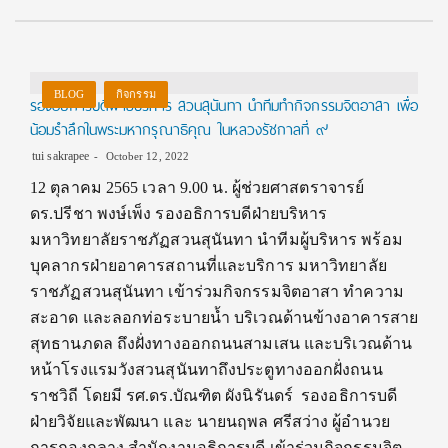
BLOG
กิจกรรม
รองอธิการบดีฝ่ายบริหาร สวนสุนันทา นำทีมทำกิจกรรมจิตอาสา เพื่อ
น้อมรำลึกในพระมหากรุณาธิคุณ ในหลวงรัชกาลที่ ๙
tui sakrapee
October 12, 2022
12 ตุลาคม 2565 เวลา 9.00 น. ผู้ช่วยศาสตราจารย์
ดร.ปรีชา พงษ์เพ็ง รองอธิการบดีฝ่ายบริหาร
มหาวิทยาลัยราชภัฏสวนสุนันทา นำทีมผู้บริหาร พร้อม
บุคลากรฝ่ายอาคารสถานที่และบริการ มหาวิทยาลัย
ราชภัฏสวนสุนันทา เข้าร่วมกิจกรรมจิตอาสา ทำความ
สะอาด และลอกท่อระบายน้ำ บริเวณด้านข้างอาคารสาย
สุทธานภดล ถึงฝั่งทางออกถนนสามเสน และบริเวณด้าน
หน้าโรงแรมวังสวนสุนันทาถึงประตูทางออกฝั่งถนน
ราชวิถี โดยมี รศ.ดร.บัณฑิต ผังนิรันดร์ รองอธิการบดี
ฝ่ายวิจัยและพัฒนา และ นายนฤพล ศรีสว่าง ผู้อำนวย
การกองกลาง สำนักงานอธิการบดี เข้าร่วมกิจกรรมจิต