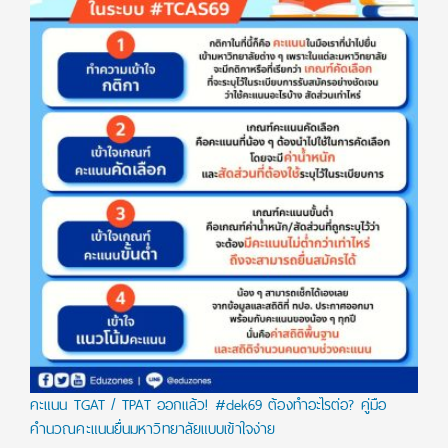
คะแนน TGAT / TPAT ออกแล้ว! #dek69 ต้องทำอะไรต่อ? คู่มือ
คำนวณคะแนนยื่นมหาวิทยาลัยแบบเข้าใจง่าย