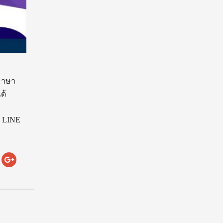
ะภาษา
ด้
: LINE