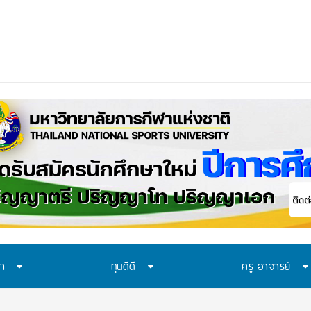
ษา
ทุนดีดี
ครู-อาจารย์