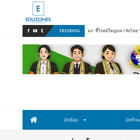
มก. ชี้โจทย์ใหญ่มหา’ลัยไทย รั
TRENDING
Skip
นักเรียน
นักศึก
to
content