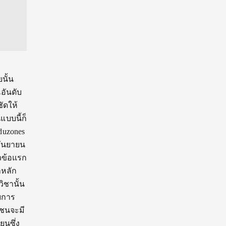
นั้น
นอันดับ
ัดให้
แบบนี้ก็
duzones
กันยายน
วข้อแรก
าหลัก
วิชานั้น
บบการ
กชนจะมี
ยนซึ่ง