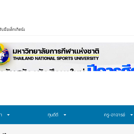
บมือเด็กเกิดน้อย–งบวิจัยลด เร่งปรับสู่ Lifelong Learning ย้ำไม่ขึ้นค่าเทอม
ษา
ทุนดีดี
ครู-อาจารย์