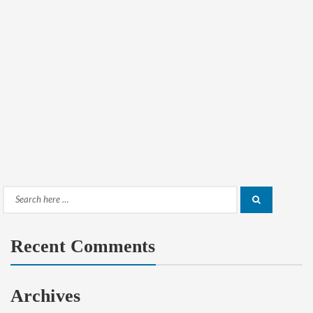
Search
Search
for:
Recent Comments
Archives