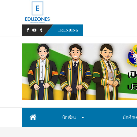
สสวท. เปิดรับสมัครสอบคัดเล
TRENDING
Skip
นักเรียน
นักศึก
to
content