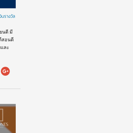
งินรางวัล
นดี มี
ดีสอนดี
บบและ