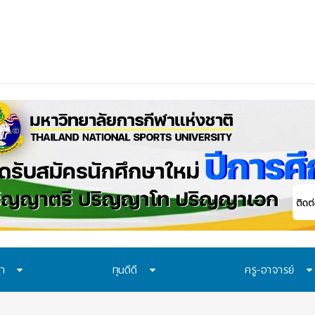
ือก “ทุน พสวท.” และ “โครงการห้องเรียน พสวท.”
ษา
ทุนดีดี
ครู-อาจารย์