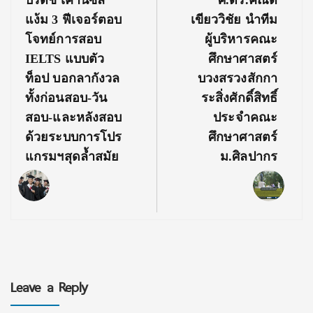
บริติช เคานซิล
ศ.ดร.คณิต
Post:
Post:
แง้ม 3 ฟีเจอร์ตอบ
เขียววิชัย นำทีม
โจทย์การสอบ
ผู้บริหารคณะ
IELTS แบบตัว
ศึกษาศาสตร์
ท็อป บอกลากังวล
บวงสรวงสักกา
ทั้งก่อนสอบ-วัน
ระสิ่งศักดิ์สิทธิ์
สอบ-และหลังสอบ
ประจำคณะ
ด้วยระบบการโปร
ศึกษาศาสตร์
แกรมฯสุดล้ำสมัย
ม.ศิลปากร
Leave a Reply