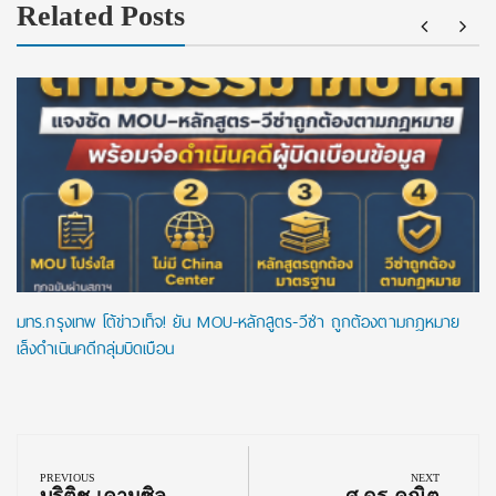
Related Posts
มทร.กรุงเทพ โต้ข่าวเท็จ! ยัน MOU-หลักสูตร-วีซ่า ถูกต้องตามกฎหมาย
เล็งดำเนินคดีกลุ่มบิดเบือน
Post
navigation
PREVIOUS
NEXT
Previous
Next