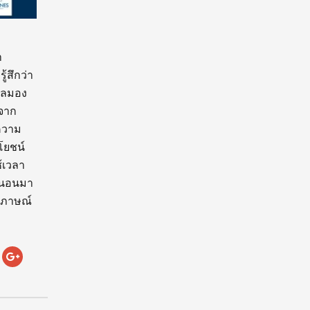
า
้สึกว่า
ียลมอง
นจาก
งความ
โยชน์
้เวลา
ารนอนมา
ัมภาษณ์