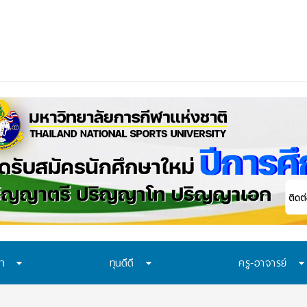
ษา
ทุนดีดี
ครู-อาจารย์