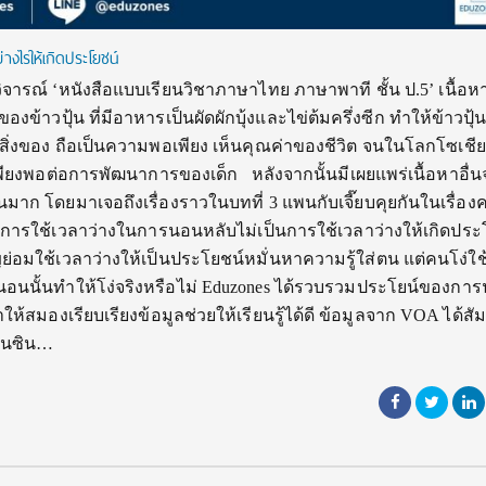
างไรให้เกิดประโยชน์
ารณ์ ‘หนังสือแบบเรียนวิชาภาษาไทย ภาษาพาที ชั้น ป.5’ เนื้อห
าวปุ้น ที่มีอาหารเป็นผัดผักบุ้งและไข่ต้มครึ่งซีก ทำให้ข้าวปุ้นรู
่วัตถุสิ่งของ ถือเป็นความพอเพียง เห็นคุณค่าของชีวิต จนในโลกโซเช
เพียงพอต่อการพัฒนาการของเด็ก หลังจากนั้นมีเผยแพร่เนื้อหาอื่
มาก โดยมาเจอถึงเรื่องราวในบทที่ 3 แพนกับเจี๊ยบคุยกันในเรื่อ
การใช้เวลาว่างในการนอนหลับไม่เป็นการใช้เวลาว่างให้เกิดประ
ิญย่อมใช้เวลาว่างให้เป็นประโยชน์หมั่นหาความรู้ใส่ตน แต่คนโง่ใช
อนนั้นทำให้โง่จริงหรือไม่ Eduzones ได้รวบรวมประโยน์ของก
ห้สมองเรียบเรียงข้อมูลช่วยให้เรียนรู้ได้ดี ข้อมูลจาก VOA ได้ส
คอนซิน…