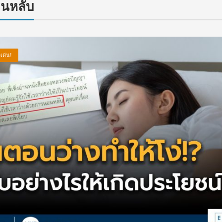
อนหลับ
วเด่น!