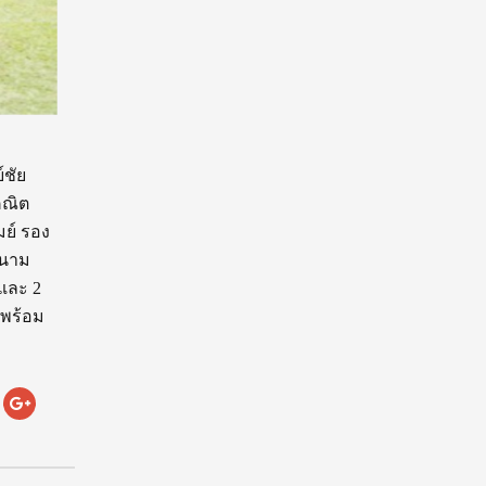
์ชัย
คณิต
มย์ รอง
สนาม
และ 2
 พร้อม