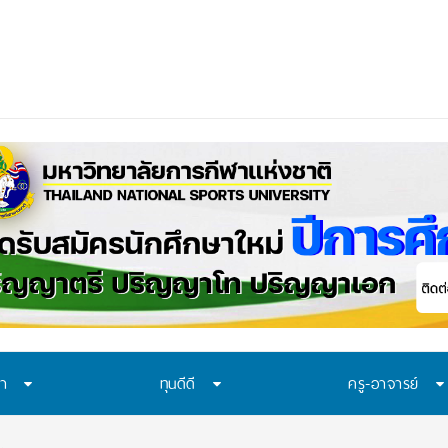
rtfoli
_
ษา
ทุนดีดี
ครู-อาจารย์