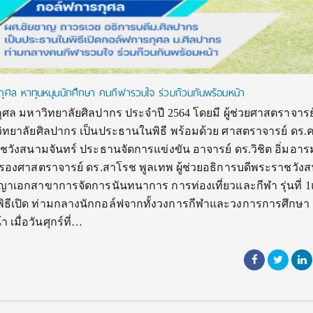
กุศล หาทุนหนุนนักศึกษา คนกีฬารวมใจ ร่วมก๊วนกันพร้อมหน้า
ุศล มหาวิทยาลัยศิลปากร ประจำปี 2564 โดยมี ผู้ช่วยศาสตราจารย
ทยาลัยศิลปากร เป็นประธานในพิธี พร้อมด้วย ศาสตราจารย์ ดร.
ชวังสนามจันทร์ ประธานจัดการแข่งขัน อาจารย์ ดร.วิชิต อิ่มอาร
 รองศาสตราจารย์ ดร.สาโรช พูลเทพ ผู้ช่วยอธิการบดีพระราชวัง
ญาเอกสาขาการจัดการนันทนาการ การท่องเที่ยวและกีฬา รุ่นที่ 1
พิธีเปิด ท่ามกลางนักกอล์ฟจากทั้งวงการกีฬาและวงการการศึกษา
 เมื่อวันศุกร์ที่…