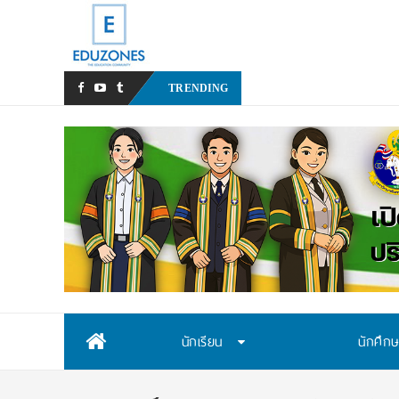
มฟล. ประกาศ TCAS70 รอบ Po
TRENDING
Skip
นักเรียน
นักศึก
to
content