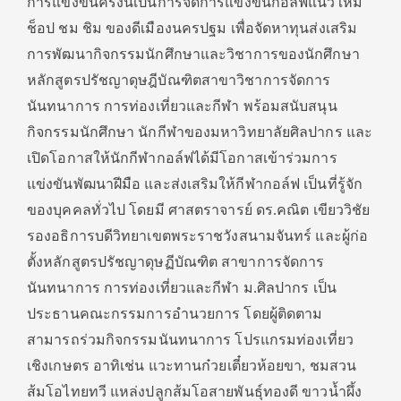
การแข่งขันครั้งนี้เป็นการจัดการแข่งขันกอล์ฟแนวใหม่
ช็อป ชม ชิม ของดีเมืองนครปฐม เพื่อจัดหาทุนส่งเสริม
การพัฒนากิจกรรมนักศึกษาและวิชาการของนักศึกษา
หลักสูตรปรัชญาดุษฎีบัณฑิตสาขาวิชาการจัดการ
นันทนาการ การท่องเที่ยวและกีฬา พร้อมสนับสนุน
กิจกรรมนักศึกษา นักกีฬาของมหาวิทยาลัยศิลปากร และ
เปิดโอกาสให้นักกีฬากอล์ฟได้มีโอกาสเข้าร่วมการ
แข่งขันพัฒนาฝีมือ และส่งเสริมให้กีฬากอล์ฟ เป็นที่รู้จัก
ของบุคคลทั่วไป โดยมี ศาสตราจารย์ ดร.คณิต เขียววิชัย
รองอธิการบดีวิทยาเขตพระราชวังสนามจันทร์ และผู้ก่อ
ตั้งหลักสูตรปรัชญาดุษฏีบัณฑิต สาขาการจัดการ
นันทนาการ การท่องเที่ยวและกีฬา ม.ศิลปากร เป็น
ประธานคณะกรรมการอำนวยการ โดยผู้ติดตาม
สามารถร่วมกิจกรรมนันทนาการ โปรแกรมท่องเที่ยว
เชิงเกษตร อาทิเช่น แวะทานก๋วยเตี๋ยวห้อยขา, ชมสวน
ส้มโอไทยทวี แหล่งปลูกส้มโอสายพันธุ์ทองดี ขาวน้ำผึ้ง