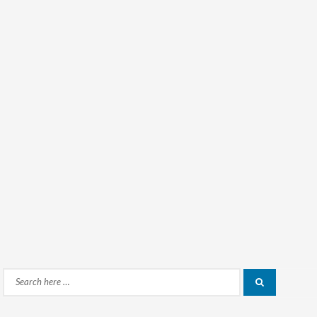
Search
Search
for: