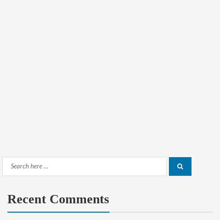
Search
Search
for:
Recent Comments