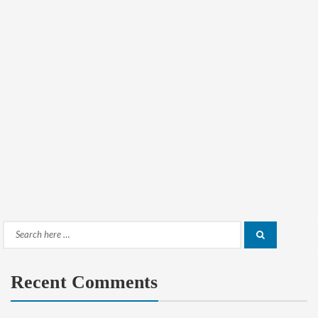
Search
Search
for:
Recent Comments