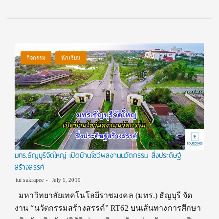
กิจกรรม
นักเรียน
มทร.ธัญบุรีจัดใหญ่ เปิดบ้านโชว์ผลงานนวัตกรรม สิ่งประดิษฐ์
สร้างสรรค์
tui sakrapee
July 1, 2019
มหาวิทยาลัยเทคโนโลยีราชมงคล (มทร.) ธัญบุรี จัด
งาน “นวัตกรรมสร้างสรรค์” RT62 บนเส้นทางการศึกษา