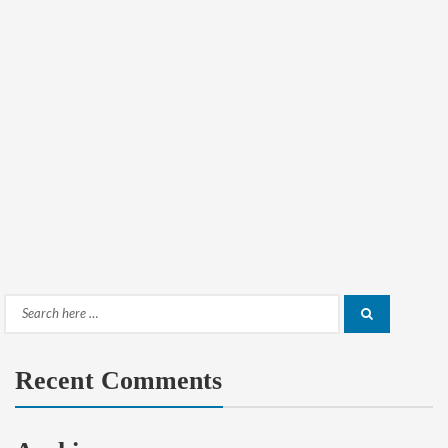
Search
Search
for:
Recent Comments