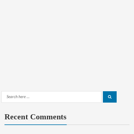
Search
Search
for:
Recent Comments