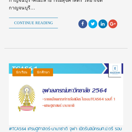
กาญจนบุรี -คณะสาธารณสุขศาสตร์ วิทยาเขต
กาญจนบุรี…
CONTINUE READING
นักเรียน
นักศึกษา
#TCAS64 เศรษฐศาสตร์-นานาชาติ จุฬา เปิดรับสมัครนศ.ป.ตรี รอบ