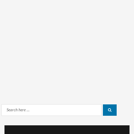
Search
Search
for: