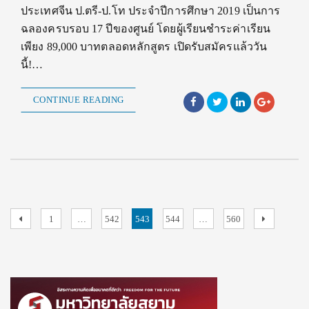
ประเทศจีน ป.ตรี-ป.โท ประจำปีการศึกษา 2019 เป็นการ
ฉลองครบรอบ 17 ปีของศูนย์ โดยผู้เรียนชำระค่าเรียน
เพียง 89,000 บาทตลอดหลักสูตร เปิดรับสมัครแล้ววัน
นี้!…
CONTINUE READING
Posts
Previous
Page
Page
Page
Page
Page
Next
1
…
542
543
544
…
560
page
page
pagination