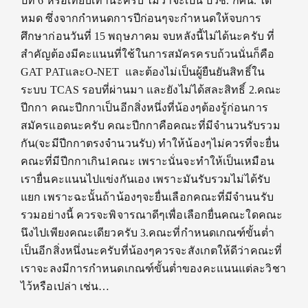
ปีที่ 6 หรือเทียบเท่านะครับ ไม่ว่าจะเป็น ปวช. กศน. ได้
หมด ซึ่งจากกำหนดการปีก่อนๆจะกำหนดให้จบการ
ศึกษาก่อนวันที่ 15 พฤษภาคม จบหลังนี้ไม่ได้นะครับ ที่
สำคัญต้องมีคะแนนที่ใช้ในการสมัครครบถ้วนนั่นก็คือ
GAT PATและO-NET และต้องไม่เป็นผู้ยืนยันสิทธิ์ใน
ระบบ TCAS รอบที่ผ่านมา และยังไม่ได้สละสิทธิ์ 2.คณะ
ปีกกา คณะปีกกาเป็นอีกสิ่งหนึ่งที่น้องๆต้องรู้ก่อนการ
สมัครแอดนะครับ คณะปีกกาคือคณะที่มีจำนวนรับรวม
กัน(จะมีปีกกาตรงจำนวนรับ) ทำให้น้องๆไม่ควรที่จะยื่น
คณะที่มีปีกกาเกิน1คณะ เพราะนั่นจะทำให้เป็นเหมือน
เรายื่นคะแนนไปแข่งกันเอง เพราะมันรับรวมไม่ได้รับ
แยก เพราะฉะนั้นถ้าน้องๆจะยื่นเลือกคณะที่มีจำนนรับ
รวมอย่างนี้ ควรจะพิจารณาดีๆเพื่อเลือกยื่นคณะใดคณะ
นึงไปเพียงคณะเดียวครับ 3.คณะที่กำหนดเกณฑ์ขั้นต่ำ
เป็นอีกสิ่งหนึ่งนะครับที่น้องๆควรจะสังเกตให้ดีว่าคณะที่
เราจะลงมีการกำหนดเกณฑ์ขั้นต่ำของคะแนนแต่ละวิชา
ไว้หรือเปล่า เช่น…