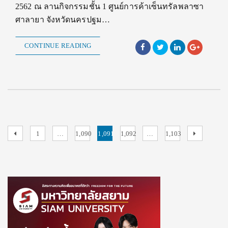
2562 ณ ลานกิจกรรมชั้น 1 ศูนย์การค้าเซ็นทรัลพลาซา
ศาลายา จังหวัดนครปฐม…
CONTINUE READING
Posts
Previous
Page
Page
Page
Page
Page
Next
1
…
1,090
1,091
1,092
…
1,103
page
page
pagination