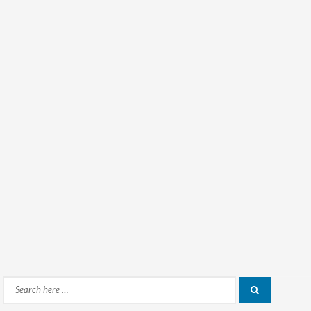
Search
Search