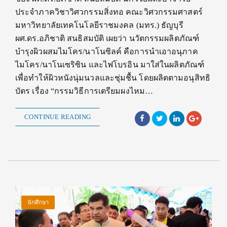
ประจำภาควิชาวิศวกรรมสิ่งทอ คณะวิศวกรรมศาสตร์
มหาวิทยาลัยเทคโนโลยีราชมงคล (มทร.) ธัญบุรี
ผศ.ดร.อภิชาติ สนธิสมบัติ เผยว่า นวัตกรรมผลิตภัณฑ์
บำรุงผิวผสมไมโคร/นาโนซิลค์ คือการนำเอาอนุภาค
ไมโคร/นาโนเซริซิน และไฟโบรอิน มาใส่ในผลิตภัณฑ์
เพื่อทำให้ผิวหนังนุ่มนวลและชุ่มชื้น โดยผลิตตามอนุสิทธิ
บัตร เรื่อง “กรรมวิธีการเตรียมผงไหม…
CONTINUE READING
นักศึกษา