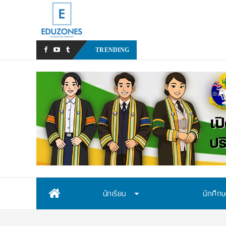
สสวท. เ
_
TRENDING
Skip
นักเรียน
นักศึก
to
content