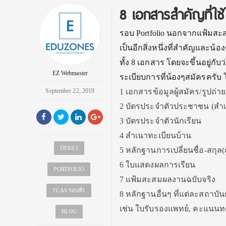
8 เอกสารสำคัญที่ใช
รอบ Portfolio นอกจากแฟ้มสะ
เป็นอีกสิ่งหนึ่งที่สำคัญและน
ทั้ง 8 เอกสาร โดยจะขึ้นอยู่
EZ Webmaster
ระเบียบการที่น้องๆสมัครครับ 
September 22, 2019
1 เอกสารข้อมูลผู้สมัคร/รูปถ่าย
2 บัตรประจำตัวประชาชน (สำเ
3 บัตรประจำตัวนักเรียน
4 สำเนาทะเบียนบ้าน
DEK63
5 หลักฐานการเปลี่ยนชื่อ-สกุล(ถ
6 ใบแสดงผลการเรียน
PORTFOLIO
7 แฟ้มสะสมผลงานฉบับจริง
TCAS รอบที่1
8 หลักฐานอื่นๆ ที่แต่ละสถาบ
เช่น ใบรับรองแพทย์, คะแนนทด
BLOG