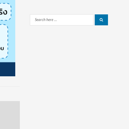
Search
Search
for: