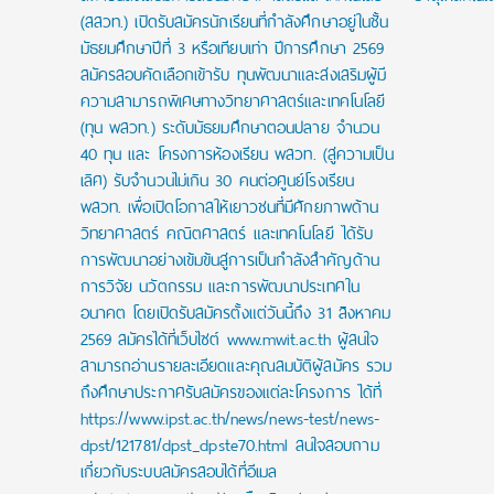
(สสวท.) เปิดรับสมัครนักเรียนที่กำลังศึกษาอยู่ในชั้น
มัธยมศึกษาปีที่ 3 หรือเทียบเท่า ปีการศึกษา 2569
สมัครสอบคัดเลือกเข้ารับ ทุนพัฒนาและส่งเสริมผู้มี
ความสามารถพิเศษทางวิทยาศาสตร์และเทคโนโลยี
(ทุน พสวท.) ระดับมัธยมศึกษาตอนปลาย จำนวน
40 ทุน และ โครงการห้องเรียน พสวท. (สู่ความเป็น
เลิศ) รับจำนวนไม่เกิน 30 คนต่อศูนย์โรงเรียน
พสวท. เพื่อเปิดโอกาสให้เยาวชนที่มีศักยภาพด้าน
วิทยาศาสตร์ คณิตศาสตร์ และเทคโนโลยี ได้รับ
การพัฒนาอย่างเข้มข้นสู่การเป็นกำลังสำคัญด้าน
การวิจัย นวัตกรรม และการพัฒนาประเทศใน
อนาคต โดยเปิดรับสมัครตั้งแต่วันนี้ถึง 31 สิงหาคม
2569 สมัครได้ที่เว็บไซต์ www.mwit.ac.th ผู้สนใจ
สามารถอ่านรายละเอียดและคุณสมบัติผู้สมัคร รวม
ถึงศึกษาประกาศรับสมัครของแต่ละโครงการ ได้ที่
https://www.ipst.ac.th/news/news-test/news-
dpst/121781/dpst_dpste70.html สนใจสอบถาม
เกี่ยวกับระบบสมัครสอบได้ที่อีเมล