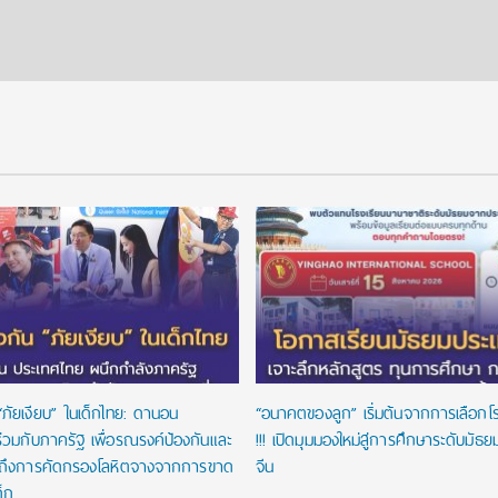
“ภัยเงียบ” ในเด็กไทย: ดานอน
“อนาคตของลูก” เริ่มต้นจากการเลือกโรงเ
่วมกับภาครัฐ เพื่อรณรงค์ป้องกันและ
!!! เปิดมุมมองใหม่สู่การศึกษาระดับมัธ
าถึงการคัดกรองโลหิตจางจากการขาด
จีน
ด็ก