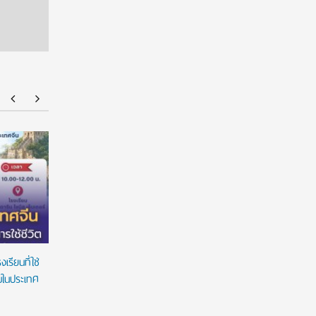
American Standard ฉลองความสำเร็จนักศึกษา
มหาวิทยาล
ไทยด้านการออกแบบบนเวที ‘American Standard
ต่อเนื่อง
Design Award 2026’ ชูนวัตกรรมห้องน้ำตอบ
สร้างโอกา
โจทย์คนทุกวัย ภายใต้แนวคิด ‘Inspiring Everyday
Living’
รียนที่ใช่
ยมในประเทศ