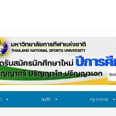
ษา
ทุนดีดี
ครู-อาจารย์