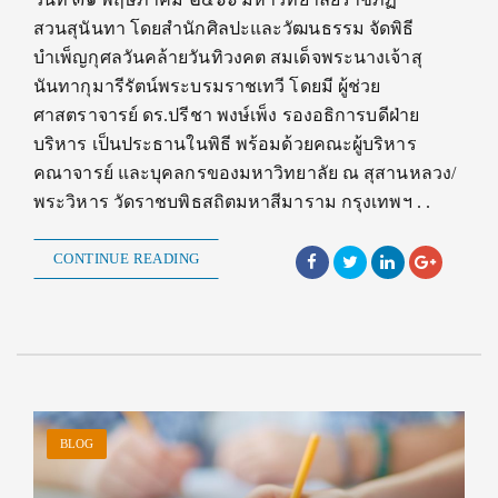
สวนสุนันทา โดยสำนักศิลปะและวัฒนธรรม จัดพิธี
บำเพ็ญกุศลวันคล้ายวันทิวงคต สมเด็จพระนางเจ้าสุ
นันทากุมารีรัตน์พระบรมราชเทวี โดยมี ผู้ช่วย
ศาสตราจารย์ ดร.ปรีชา พงษ์เพ็ง รองอธิการบดีฝ่าย
บริหาร เป็นประธานในพิธี พร้อมด้วยคณะผู้บริหาร
คณาจารย์ และบุคลกรของมหาวิทยาลัย ณ สุสานหลวง/
พระวิหาร วัดราชบพิธสถิตมหาสีมาราม กรุงเทพฯ . .
CONTINUE READING
BLOG