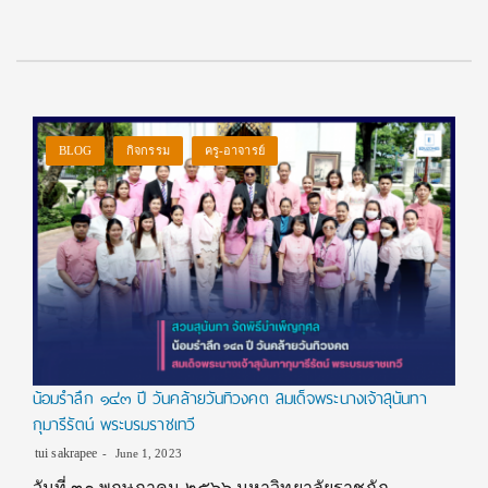
BLOG
กิจกรรม
ครู-อาจารย์
น้อมรำลึก ๑๔๓ ปี วันคล้ายวันทิวงคต สมเด็จพระนางเจ้าสุนันทา
กุมารีรัตน์ พระบรมราชเทวี
tui sakrapee
June 1, 2023
วันที่ ๓๑ พฤษภาคม ๒๕๖๖ มหาวิทยาลัยราชภัฏ