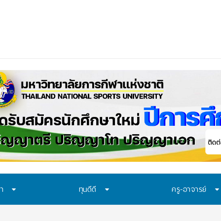
ือก “ทุน พสวท.” และ “โครงการ
ษา
ทุนดีดี
ครู-อาจารย์