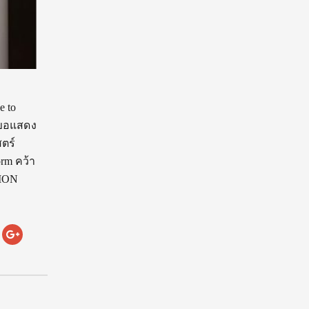
e to
 ขอแสดง
ตร์
rm คว้า
TION