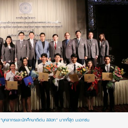
 “บุคลากรและนักศึกษาดีเด่น สสอท.” มากที่สุด ม.เอกชน