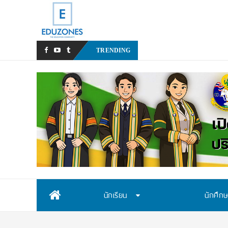
สสวท. เปิดรับสมัครสอบคัดเล
TRENDING
Skip
นักเรียน
นักศึก
to
content