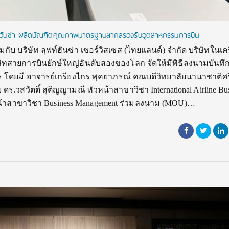
ฟท์ฮันซ่า ผลิตบัณฑิตคุณภาพมาตรฐานสากลรองรับอุตสาหกรรมการบิน
กับ บริษัท ลุฟท์ฮันซ่า เซอร์วิสเซส (ไทยแลนด์) จำกัด บริษัทในเ
มบริษัทสายการบินยักษ์ใหญ่อันดับสองของโลก จัดให้มีพิธีลงนามบันทึ
โดยมี อาจารย์เกรียงไกร พุคยาภรณ์ คณบดีวิทยาลัยนานาชาติศร
ดร.วสวัตติ์ สุติญญามณี หัวหน้าสาขาวิชา International Airline Bu
หน้าสาขาวิชา Business Management ร่วมลงนาม (MOU)…