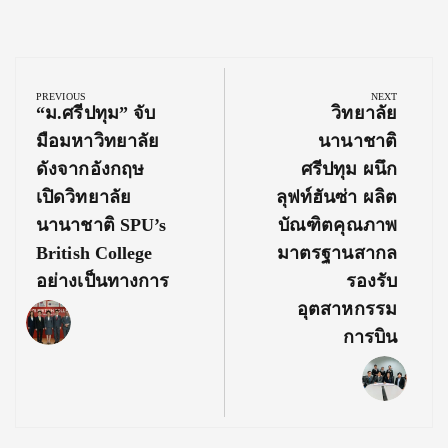
Post
navigation
PREVIOUS
NEXT
Previous
Next
“ม.ศรีปทุม” จับ
วิทยาลัย
Post:
Post:
มือมหาวิทยาลัย
นานาชาติ
ดังจากอังกฤษ
ศรีปทุม ผนึก
เปิดวิทยาลัย
ลุฟท์ฮันซ่า ผลิต
นานาชาติ SPU’s
บัณฑิตคุณภาพ
British College
มาตรฐานสากล
อย่างเป็นทางการ
รองรับ
อุตสาหกรรม
การบิน