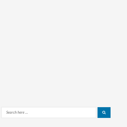
Search
Search
for: