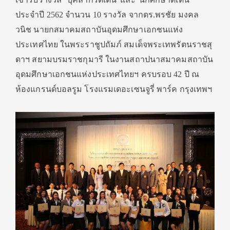
ประจำปี 2562 จำนวน 10 รางวัล จากดร.พรชัย มงคล
วนิช นายกสมาคมสถาบันอุดมศึกษาเอกชนแห่ง
ประเทศไทย ในพระราชูปถัมภ์ สมเด็จพระเทพรัตนราชสุ
ดาฯ สยามบรมราชกุมารี ในงานสถาปนาสมาคมสถาบัน
อุดมศึกษาเอกชนแห่งประเทศไทยฯ ครบรอบ 42 ปี ณ
ห้องแกรนด์บอลรูม โรงแรมเดอะเซนจูรี่ พาร์ค กรุงเทพฯ