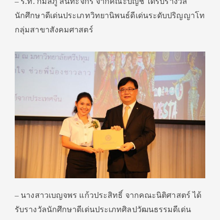
– ร.ท. กมลภู สันทะจักร์ จากคณะบัญชี ได้รับรางวัล
นักศึกษาดีเด่นประเภทวิทยานิพนธ์ดีเด่นระดับปริญญาโท
กลุ่มสาขาสังคมศาสตร์
– นางสาวเบญจพร แก้วประสิทธิ์ จากคณะนิติศาสตร์ ได้
รับรางวัลนักศึกษาดีเด่นประเภทศิลปวัฒนธรรมดีเด่น