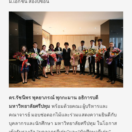
ม.เอกชน สองปีซ้อน
ดร.รัชนีพร พุคยาภรณ์ พุกกะมาน อธิการบดี
มหาวิทยาลัยศรีปทุม
พร้อมด้วยคณะผู้บริหารและ
คณาจารย์ มอบช่อดอกไม้และร่วมแสดงความยินดีกับ
บุคลากรและนักศึกษา มหาวิทยาลัยศรีปทุม ในโอกาส
เข้ารับรางวัล “บุคลากรดีเด่น”และ“นักศึกษาดีเด่น”