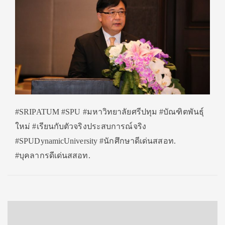
#SRIPATUM #SPU #มหาวิทยาลัยศรีปทุม #บัณฑิตพันธุ์
ใหม่ #เรียนกับตัวจริงประสบการณ์จริง
#SPUDynamicUniversity #นักศึกษาดีเด่นสสอท.
#บุคลากรดีเด่นสสอท.