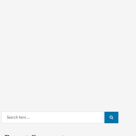
Search
Search
for: