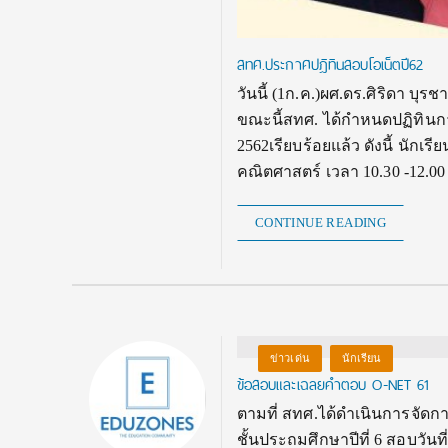
สทศ.ประกาศปฎิทินสอบโอเน็ตปี62
วันนี้ (1ก.ค.)ผศ.ดร.ศิริดา บ
ขณะนี้สทศ. ได้กำหนดปฏิทินก
2562เรียบร้อยแล้ว ดังนี้ นักเรี
คณิตศาสตร์ เวลา 10.30 -12.0
CONTINUE READING
ข่าวเด่น
นักเรียน
ข้อสอบและเฉลยคำตอบ O-NET 61
ตามที่ สทศ.ได้ดำเนินการจัดก
ชั้นประถมศึกษาปีที่ 6 สอบวันที