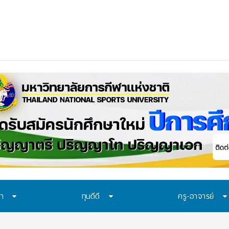
ษา
ทุนดีดี
ครู-อาจารย์