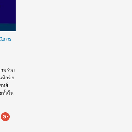
ดับการ
วามร่วม
นทึกข้อ
พทย์
ทั้งใน