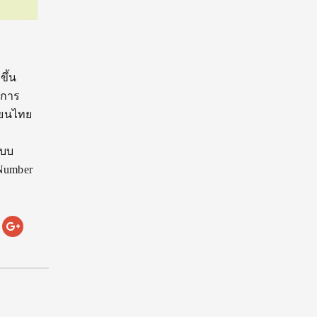
ขึ้น
นการ
รียนไทย
แบบ
 Number