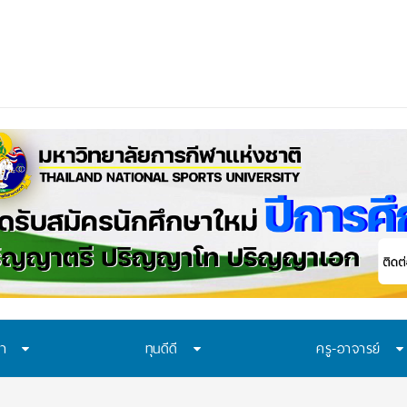
อก “ทุน พสวท.”
ษา
ทุนดีดี
ครู-อาจารย์