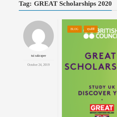
Tag:
GREAT Scholarships 2020
BLOG
ทุนดีดี
tui sakrapee
October 24, 2019