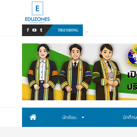
สสวท. เปิดรับสมัครสอบคัดเลื
TRENDING
Skip
นักเรียน
นักศึก
to
content