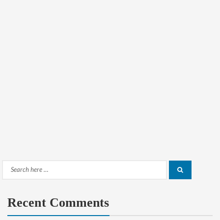
Search
Search
for:
Recent Comments