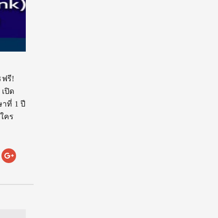
รฟรี!
เปิด
ี่ 1 ปี
 ใคร