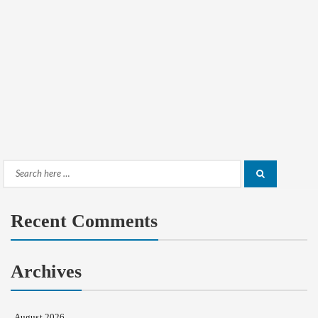
Search
Search
for:
Recent Comments
Archives
August 2026