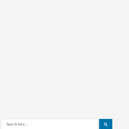
Search
Search