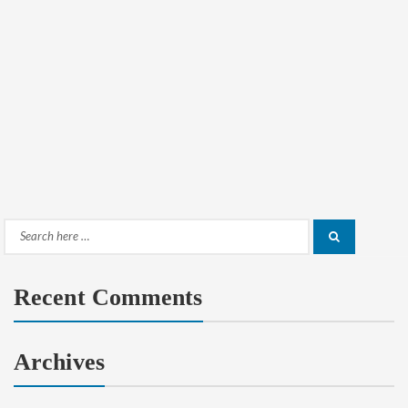
Search
Search
for:
Recent Comments
Archives