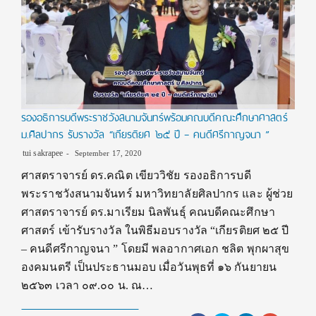
รองอธิการบดีพระราชวังสนามจันทร์พร้อมคณบดีคณะศึกษาศาสตร์
ม.ศิลปากร รับรางวัล “เกียรติยศ ๒๕ ปี – คนดีศรีกาญจนา ”
tui sakrapee
September 17, 2020
ศาสตราจารย์ ดร.คณิต เขียววิชัย รองอธิการบดี
พระราชวังสนามจันทร์ มหาวิทยาลัยศิลปากร และ ผู้ช่วย
ศาสตราจารย์ ดร.มาเรียม นิลพันธ์ุ คณบดีคณะศึกษา
ศาสตร์ เข้ารับรางวัล ในพิธีมอบรางวัล “เกียรติยศ ๒๕ ปี
– คนดีศรีกาญจนา ” โดยมี พลอากาศเอก ชลิต พุกผาสุข
องคมนตรี เป็นประธานมอบ เมื่อวันพุธที่ ๑๖ กันยายน
๒๕๖๓ เวลา ๐๙.๐๐ น. ณ…