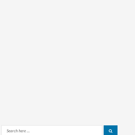
Search
Search