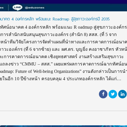
าคต 4 องค์กรหลัก พร้อมแนะ Roadmap สู่สุขภาวะองค์กรปี 2035
ศน์อนาคต 4 องค์กรหลัก พร้อมแนะ R oadmap สู่สุขภาวะองค์กรป
วยการสำนักสนับสนุนสุขภาวะองค์กร (สำนัก 8) สสส. (ที่ 5 จาก
รี หัวหน้าทีมวิจัยโครงการจัดทำแผนที่นำทางและการคาดการณ์อนาค
าวะองค์กร (ที่ 6 จากซ้าย) และ ผศ.ดร. บุญยิ่ง คงอาชาภัทร หัวหน
ะการคาดการณ์อนาคต เชิงยุทธศาสตร์ งานสร้างเสริมสุขภาวะ
มงานแถลงข่าว “CMMU – สสส.” เผยแพร่ผลการคาดการณ์ฉากทัศน์อ
 Roadmap: Future of Well-being Organizations” งานดังกล่าวเป็นการ
อีก 10 ปีข้างหน้า ครอบคลุม 4 ประเภทองค์กรหลัก ได้แก่…