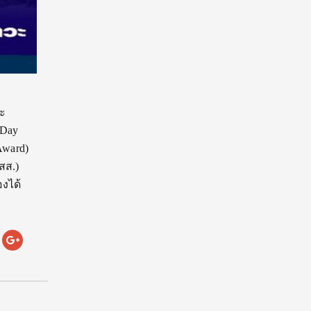
วะ
 Day
Award)
สส.)
องได้