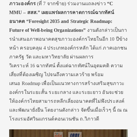
ภาวะองค์กร
(ที่
7
จากซ้าย
)
ร่วมงานแถลงข่าว
“
C
MMU
– สสส.”
เผยแพร่ผลการคาดการณ์
ฉากทัศน์
อนาคต “
Foresight 2035 and Strategic Roadmap:
Future of Well-being Organizations
”
งานดังกล่าวเป็
นกา
รนำเสนอภาพอนาคตสุขภาวะองค์
กรไทยในอีก
10
ปีข้าง
หน้า ครอบคลุม
4
ประเภทองค์กรหลัก ได้แก่ ภาคเอกชน
ภาครัฐ วัด และมหาวิทยาลัย ผ่านผลการ
วิเคราะห์
16
ฉากทัศน์ ตั้งแต่ฉากทัศน์ในอุดมคติ ความ
เสี่ยงที่ต้องเผชิญ ไปจนถึงความเลวร้าย พร้อม
เสนอ
Roadmap
เพื่อเป็
นแนวทางการสร้างเสริมสุ
ขภาวะ
องค์กรในระยะสั้น ระยะกลาง และระยะยาว อันจะช่วย
ให้องค์กรไทยสามารถหลี
กเลี่ยงอนาคตที่ไม่พึงประสงค์
และพัฒนายั่งยืน โดยงานดังกล่าว จัดขึ้นเมื่อเร็วๆ นี้ ณ ณ
โรงแรมอัศวินแกรนด์คอนเวนชัน ถ.วิภาวดี