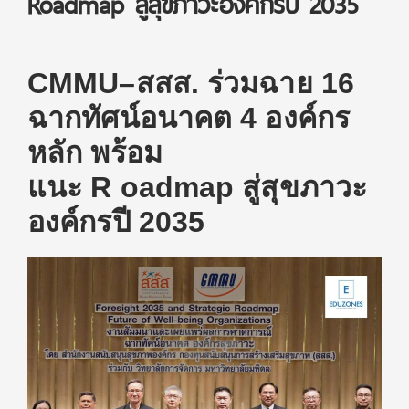
Roadmap สู่สุขภาวะองค์กรปี 2035
CMMU–สสส. ร่วมฉาย 16
ฉากทัศน์อนาคต 4 องค์กร
หลัก
พร้อม
แนะ
R
oadmap
สู่สุ
ขภาวะ
องค์กรปี
2035