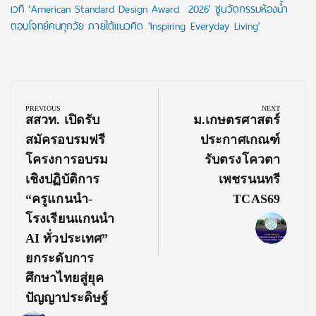
เวที ‘American Standard Design Award 2026’ ชูนวัตกรรมห้องน้ำ
ตอบโจทย์คนทุกวัย ภายใต้แนวคิด ‘Inspiring Everyday Living’
Post
navigation
PREVIOUS
NEXT
Previous
Next
สสวท. เปิดรับ
ม.เกษตรศาสตร์
Post:
Post:
สมัครอบรมฟรี
ประกาศเกณฑ์
โครงการอบรม
รับตรงโควตา
เชิงปฏิบัติการ
เพชรนนทรี
“ครูแกนนำ-
TCAS69
โรงเรียนแกนนำ
AI ทั่วประเทศ”
ยกระดับการ
ศึกษาไทยสู่ยุค
ปัญญาประดิษฐ์