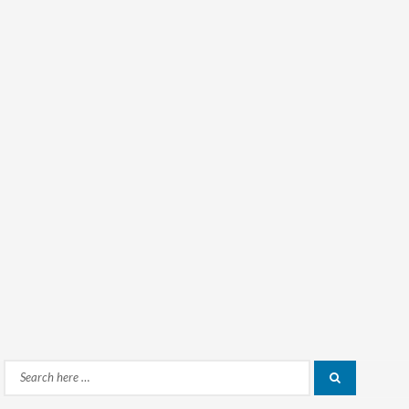
Search
Search
for: