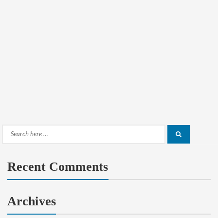
Search
Search
for:
Recent Comments
Archives