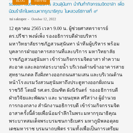
BLOG
กิจกรรม
รองอธิการบดีฝ่ายบริหาร สวนสุนันทา นำทีมทำกิจกรรมจิตอาสา เพื่อ
น้อมรำลึกในพระมหากรุณาธิคุณ ในหลวงรัชกาลที่ ๙
tui sakrapee
October 12, 2022
12 ตุลาคม 2565 เวลา 9.00 น. ผู้ช่วยศาสตราจารย์
ดร.ปรีชา พงษ์เพ็ง รองอธิการบดีฝ่ายบริหาร
มหาวิทยาลัยราชภัฏสวนสุนันทา นำทีมผู้บริหาร พร้อม
บุคลากรฝ่ายอาคารสถานที่และบริการ มหาวิทยาลัย
ราชภัฏสวนสุนันทา เข้าร่วมกิจกรรมจิตอาสา ทำความ
สะอาด และลอกท่อระบายน้ำ บริเวณด้านข้างอาคารสาย
สุทธานภดล ถึงฝั่งทางออกถนนสามเสน และบริเวณด้าน
หน้าโรงแรมวังสวนสุนันทาถึงประตูทางออกฝั่งถนน
ราชวิถี โดยมี รศ.ดร.บัณฑิต ผังนิรันดร์ รองอธิการบดี
ฝ่ายวิจัยและพัฒนา และ นายนฤพล ศรีสว่าง ผู้อำนวย
การกองกลาง สำนักงานอธิการบดี เข้าร่วมกิจกรรมจิต
อาสาครั้งนี้ด้วยเพื่อน้อมรำลึกในพระมหากรุณาธิคุณ
พระบาทสมเด็จพระบรมชนกาธิเบศร มหาภูมิพลอดุลย
เดชมหาราช บรมนาถบพิตร รวมทั้งเพื่อเป็นการเตรียม