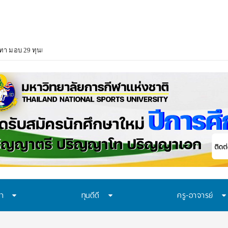
า มอบ 29 ทุนแบบต่อเนื่องตลอดหลักสูตร สนับสนุนเยาวชนเรียนจนจบ สร้างโอกา
ษา
ทุนดีดี
ครู-อาจารย์