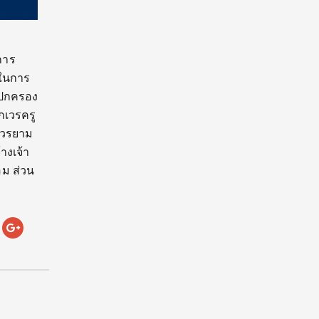
ิการ
ยในการ
ายปกครอง
กเวรครู
่เวรยาม
างเจ้า
อม ส่วน