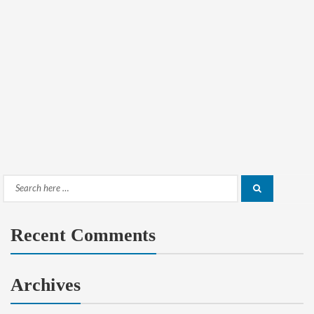
Search
Search
for:
Recent Comments
Archives