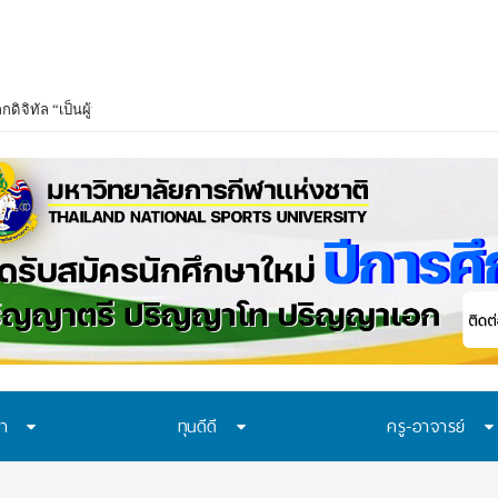
ษา
ทุนดีดี
ครู-อาจารย์