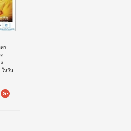
ติพร
ิต
อง
 ในวัน