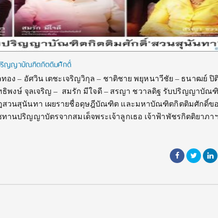
ปริญญาบัณฑิตกิตติมศักดิ์
ทอง – อัศวิน เตชะเจริญวิกุล – ชาติชาย พยุหนาวีชัย – ธนาฒย์ ปิ
ุทธิพงษ์ จุลเจริญ – สมรัก มีใจดี – สรญา ชวาลดิฐ รับปริญญาบัณฑ
ัฏสวนสุนันทา เผยรายชื่อดุษฎีบัณฑิต และมหาบัณฑิตกิตติมศักดิ์ข
ชทานปริญญาบัตรจากสมเด็จพระเจ้าลูกเธอ เจ้าฟ้าพัชรกิตติยาภาฯ