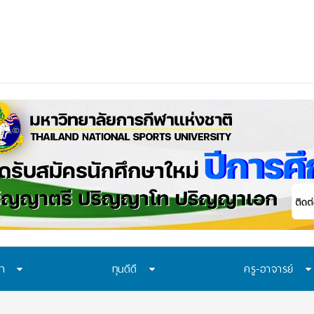
อก “
_
ษา
ทุนดีดี
ครู-อาจารย์