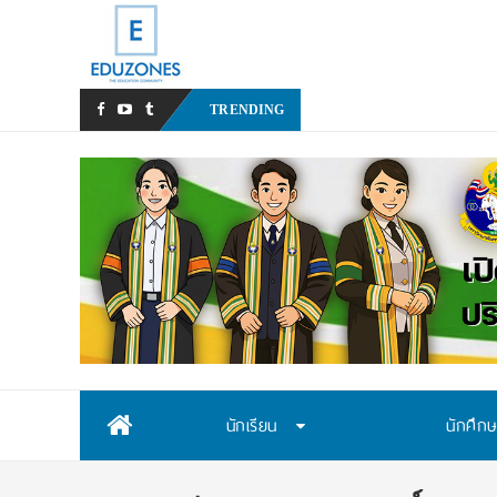
สสวท. เปิดรับสมัครสอบคัดเลื
TRENDING
Skip
นักเรียน
นักศึก
to
content